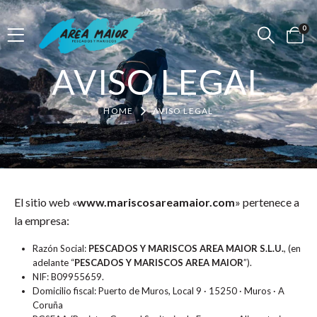
0
AVISO LEGAL
HOME
AVISO LEGAL
El sitio web «
www.mariscosareamaior.com
» pertenece a
la empresa:
Razón Social:
PESCADOS Y MARISCOS AREA MAIOR S.L.U.
, (en
adelante “
PESCADOS Y MARISCOS AREA MAIOR
”).
NIF: B09955659.
Domicilio fiscal: Puerto de Muros, Local 9 · 15250 · Muros · A
Coruña