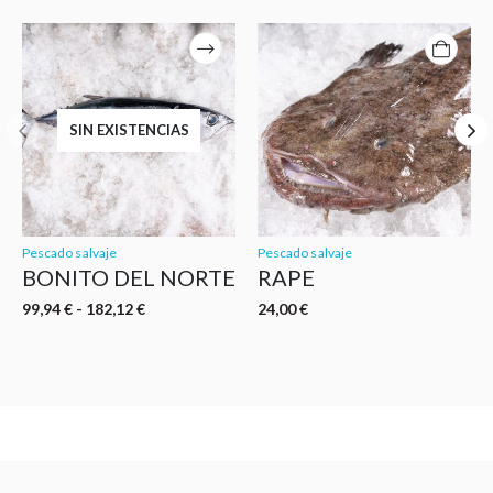
Este
producto
tiene
múltiples
variantes.
SIN EXISTENCIAS
Las
opciones
se
pueden
elegir
en
Pescado salvaje
Pescado salvaje
BONITO DEL NORTE
RAPE
la
página
Rango
99,94
€
-
182,12
€
24,00
€
de
de
precios:
producto
desde
99,94 €
hasta
182,12 €