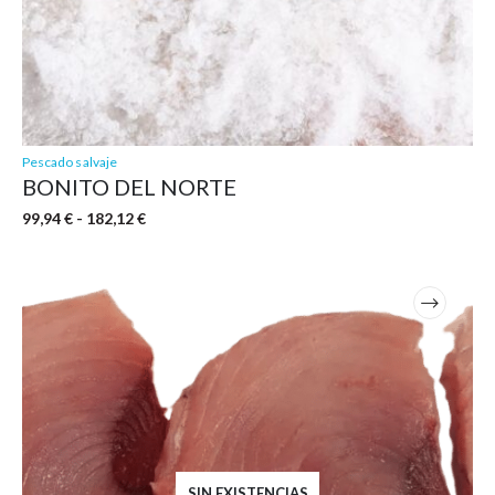
producto
Pescado salvaje
BONITO DEL NORTE
Rango
99,94
€
-
182,12
€
de
precios:
desde
99,94 €
hasta
182,12 €
SIN EXISTENCIAS