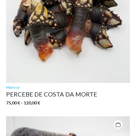
de
producto
Marisco
PERCEBE DE COSTA DA MORTE
Rango
75,00
€
-
120,00
€
de
precios:
desde
75,00 €
hasta
120,00 €