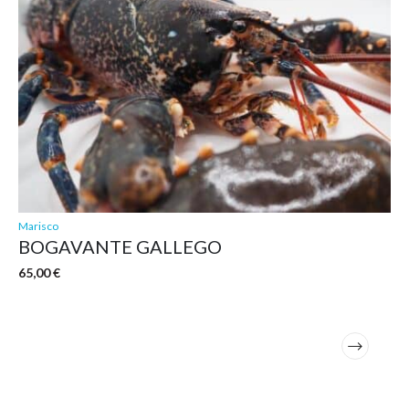
Marisco
BOGAVANTE GALLEGO
65,00
€
Este
producto
tiene
múltiples
variantes.