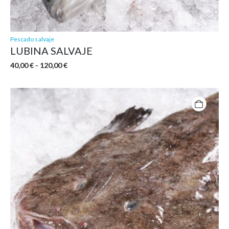
Pescado salvaje
LUBINA SALVAJE
Rango
40,00
€
-
120,00
€
de
precios:
desde
40,00 €
hasta
120,00 €