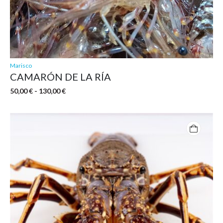
Marisco
CAMARÓN DE LA RÍA
Rango
50,00
€
-
130,00
€
de
precios:
desde
50,00 €
hasta
130,00 €