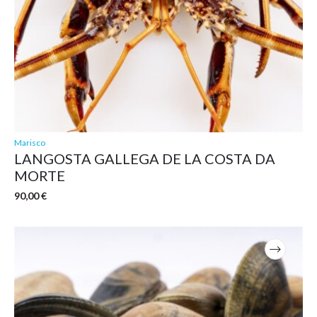
Marisco
LANGOSTA GALLEGA DE LA COSTA DA
MORTE
90,00
€
Este
producto
tiene
múltiples
variantes.
Las