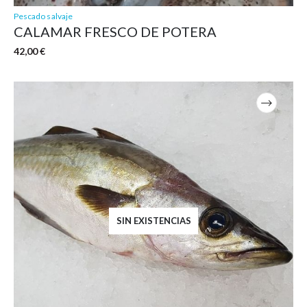
Pescado salvaje
CALAMAR FRESCO DE POTERA
42,00
€
Este
producto
tiene
múltiples
variantes.
Las
opciones
se
pueden
elegir
SIN EXISTENCIAS
en
la
página
de
producto