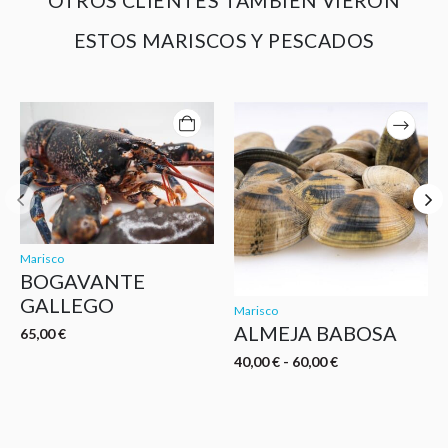
OTROS CLIENTES TAMBIÉN VIERON
ESTOS MARISCOS Y PESCADOS
Este
producto
tiene
múltiples
variantes.
Las
opciones
se
Marisco
pueden
BOGAVANTE
elegir
GALLEGO
en
Marisco
ALMEJA BABOSA
la
65,00
€
página
Rango
40,00
€
-
60,00
€
de
de
precios:
producto
desde
40,00 €
hasta
60,00 €